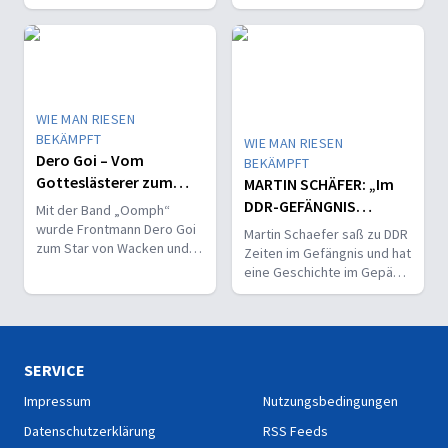
Jahren sehr erfolgreich die
Schauspielerinnen des
Damen Bundesliga-Truppe
renommierten Wiener
der SGS Essen.
Burgtheaters.
WIE MAN RIESEN
BEKÄMPFT
WIE MAN RIESEN
Dero Goi – Vom
BEKÄMPFT
Gotteslästerer zum
MARTIN SCHÄFER: „Im
Jesusnachfolger
DDR-GEFÄNGNIS
Mit der Band „Oomph“
veränderte Gott mein
wurde Frontmann Dero Goi
Martin Schaefer saß zu DDR
zum Star von Wacken und
HERZ“
Zeiten im Gefängnis und hat
Rock am Ring.
eine Geschichte im Gepäck,
die zeigt wie Gott auf
krummen Linien gerade
schreiben kann.
SERVICE
Impressum
Nutzungsbedingungen
Datenschutzerklärung
RSS Feeds