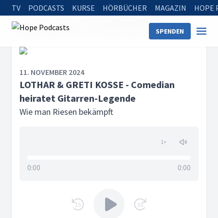
TV
PODCASTS
KURSE
HÖRBÜCHER
MAGAZIN
HOPE 
Startseite
Serien
Wie man Riesen bekämpft
SPENDEN
LOTHAR & GRETI KOSSE - Comedian heiratet Gitarren-Legende
11. NOVEMBER 2024
LOTHAR & GRETI KOSSE - Comedian
heiratet Gitarren-Legende
Wie man Riesen bekämpft
1
×
0:00
0:00
15
30