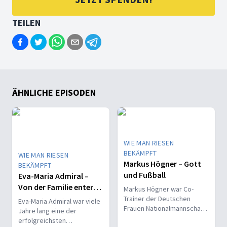
TEILEN
ÄHNLICHE EPISODEN
WIE MAN RIESEN
BEKÄMPFT
WIE MAN RIESEN
Markus Högner – Gott
BEKÄMPFT
und Fußball
Eva-Maria Admiral –
Von der Familie enterbt
Markus Högner war Co-
und ausgelöscht
Trainer der Deutschen
Eva-Maria Admiral war viele
Frauen Nationalmannschaft
Jahre lang eine der
und coacht seit einigen
erfolgreichsten