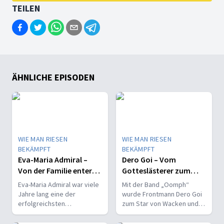
TEILEN
ÄHNLICHE EPISODEN
WIE MAN RIESEN
WIE MAN RIESEN
BEKÄMPFT
BEKÄMPFT
Eva-Maria Admiral –
Dero Goi – Vom
Von der Familie enterbt
Gotteslästerer zum
und ausgelöscht
Jesusnachfolger
Eva-Maria Admiral war viele
Mit der Band „Oomph“
Jahre lang eine der
wurde Frontmann Dero Goi
erfolgreichsten
zum Star von Wacken und
Schauspielerinnen des
Rock am Ring.
renommierten Wiener