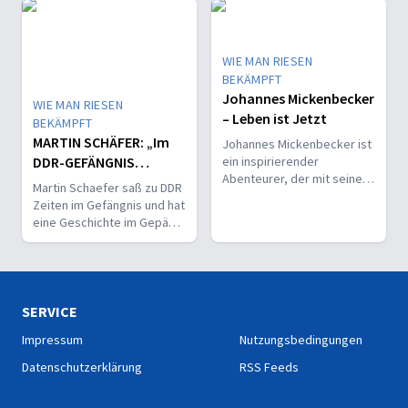
Burgtheaters.
WIE MAN RIESEN
BEKÄMPFT
Johannes Mickenbecker
WIE MAN RIESEN
– Leben ist Jetzt
BEKÄMPFT
MARTIN SCHÄFER: „Im
Johannes Mickenbecker ist
DDR-GEFÄNGNIS
ein inspirierender
Abenteurer, der mit seiner
veränderte Gott mein
Martin Schaefer saß zu DDR
Lebensfreude und
HERZ“
Zeiten im Gefängnis und hat
Kreativität Millionen
eine Geschichte im Gepäck,
Menschen berührt.
die zeigt wie Gott auf
krummen Linien gerade
schreiben kann.
SERVICE
Impressum
Nutzungsbedingungen
Datenschutzerklärung
RSS Feeds