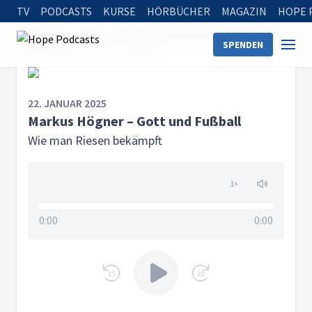
TV
PODCASTS
KURSE
HÖRBÜCHER
MAGAZIN
HOPE 
Startseite
Serien
Wie man Riesen bekämpft
SPENDEN
Markus Högner – Gott und Fußball
22. JANUAR 2025
Markus Högner – Gott und Fußball
Wie man Riesen bekämpft
1
×
0:00
0:00
15
30