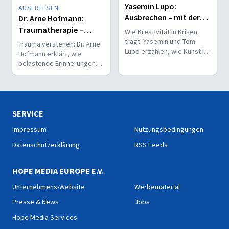
Yasemin Lupo:
AUSERLESEN
Ausbrechen – mit der
Dr. Arne Hofmann:
Kraft der Kreativität
Traumatherapie –
Wie Kreativität in Krisen
Lasten der
trägt: Yasemin und Tom
Trauma verstehen: Dr. Arne
Lupo erzählen, wie Kunst in
Vergangenheit
Hofmann erklärt, wie
Kriegs- und Notgebieten
loswerden
belastende Erinnerungen
Hoffnung und
wirken – und wie Heilung
Selbstwirksamkeit weckt.
durch Selbstheilungskräfte
und EMDR möglich wird.
SERVICE
Impressum
Nutzungsbedingungen
Datenschutzerklärung
RSS Feeds
HOPE MEDIA EUROPE E.V.
Unternehmens-Website
Werbematerial
Presse & News
Jobs
Hope Media Services