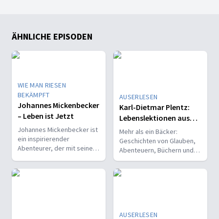
ÄHNLICHE EPISODEN
WIE MAN RIESEN
BEKÄMPFT
AUSERLESEN
Johannes Mickenbecker
Karl-Dietmar Plentz:
– Leben ist Jetzt
Lebenslektionen aus
der Backstube
Johannes Mickenbecker ist
Mehr als ein Bäcker:
ein inspirierender
Geschichten von Glauben,
Abenteurer, der mit seiner
Abenteuern, Büchern und
Lebensfreude und
einem Leben zwischen
Kreativität Millionen
Backstube, Familie und
Menschen berührt.
Verantwortung.
AUSERLESEN