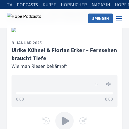
TV
PODCASTS
KURSE
HÖRBÜCHER
MAGAZIN
HOPE 
Startseite
Serien
Wie man Riesen bekämpft
SPENDEN
Ulrike Kühnel & Florian Erker – Fernsehen braucht Tiefe
8. JANUAR 2025
Ulrike Kühnel & Florian Erker – Fernsehen
braucht Tiefe
Wie man Riesen bekämpft
1
×
0:00
0:00
15
30