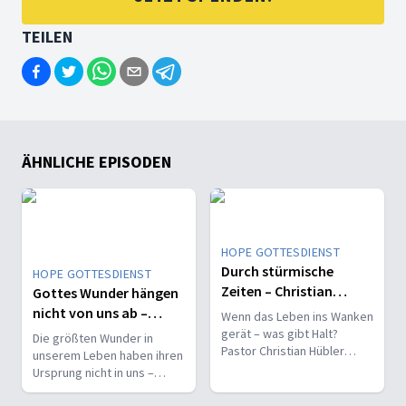
TEILEN
ÄHNLICHE EPISODEN
HOPE GOTTESDIENST
Durch stürmische
HOPE GOTTESDIENST
Zeiten – Christian
Gottes Wunder hängen
Hübler
nicht von uns ab –
Wenn das Leben ins Wanken
Edwin Rosado
gerät – was gibt Halt?
Die größten Wunder in
Pastor Christian Hübler
unserem Leben haben ihren
nimmt Sie mit „Durch
Ursprung nicht in uns –
stürmische Zeiten“
sondern in Gott selbst.