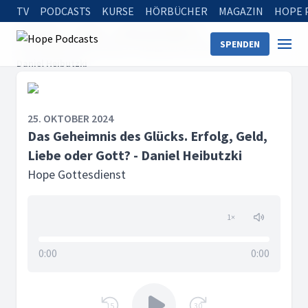
TV
PODCASTS
KURSE
HÖRBÜCHER
MAGAZIN
HOPE 
Startseite
Serien
Hope Gottesdienst
SPENDEN
Das Geheimnis des Glücks. Erfolg, Geld, Liebe oder Gott? -
Daniel Heibutzki
25. OKTOBER 2024
Das Geheimnis des Glücks. Erfolg, Geld,
Liebe oder Gott? - Daniel Heibutzki
Hope Gottesdienst
1
×
0:00
0:00
15
30