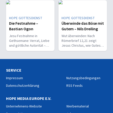
HOPE GOTTESDIENST
HOPE GOTTESDIENST
Die Festnahme –
Überwinde das Böse mit
Bastian Ogon
Gutem – Nils Dreiling
Jesu Festnahme in
Wut überwinden: Nach
Gethsemane: Verrat, Liebe
Römerbrief 12,21 zeigt
und göttliche Autorität –
Jesus Christus, wie Gutes
warum er sich freiwillig für
das Böse besiegt.
uns ausliefern ließ.
SERVICE
Impressum
Nutzungsbedingungen
Datenschutzerklärung
RSS Feeds
HOPE MEDIA EUROPE E.V.
Unternehmens-Website
Werbematerial