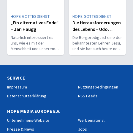
Kraft, Liebe und
Besonnenheit.
HOPE GOTTESDIENST
HOPE GOTTESDIENST
„Ein alternatives Ende“
Die Herausforderungen
– Jan Haugg
des Lebens – Udo
Brünner
Natürlich interessiert es
Die Bergpredigt ist eine der
uns, wie es mit der
bekanntesten Lehren Jesu,
Menschheit und unserem
und sie hat auch heute noch
Planeten weitergeht. Doch
Bedeutung und Relevanz
welche
für das tägliche Leben, in
Zukunftsperspektive zeigt
einer oft herausfordernden
die Bibel für die Menschheit
Welt.
und die Erde auf?
SERVICE
Impressum
Nutzungsbedingungen
Datenschutzerklärung
RSS Feeds
HOPE MEDIA EUROPE E.V.
Unternehmens-Website
Werbematerial
Presse & News
Jobs