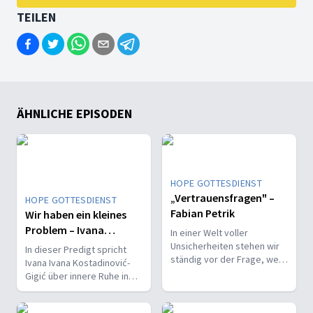
TEILEN
ÄHNLICHE EPISODEN
HOPE GOTTESDIENST
„Vertrauensfragen" –
HOPE GOTTESDIENST
Fabian Petrik
Wir haben ein kleines
Problem – Ivana
In einer Welt voller
Kostadinović-Gigić
Unsicherheiten stehen wir
In dieser Predigt spricht
ständig vor der Frage, wem
Ivana Ivana Kostadinović-
wir unser Vertrauen
Gigić über innere Ruhe in
schenken können.
Krisen: Gott schenkt keinen
Geist der Angst, sondern