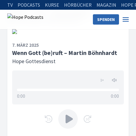
TV
PODCASTS
KURSE
HÖRBÜCHER
MAGAZIN
HOPE 
Startseite
Serien
Hope Gottesdienst
SPENDEN
Wenn Gott (be)ruft – Martin Böhnhardt
7. MÄRZ 2025
Wenn Gott (be)ruft – Martin Böhnhardt
Hope Gottesdienst
1
×
0:00
0:00
15
30