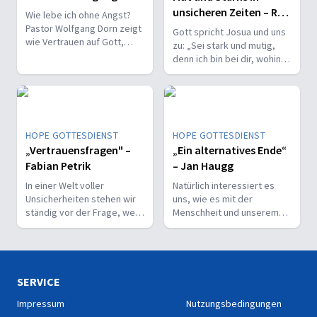
unsicheren Zeiten – Ralf
Wie lebe ich ohne Angst?
Hartmann
Pastor Wolfgang Dorn zeigt
Gott spricht Josua und uns
wie Vertrauen auf Gott,
zu: „Sei stark und mutig,
Liebe und Besonnenheit
denn ich bin bei dir, wohin
auch in Krisenzeiten tragen.
du auch gehst!“ Aber was
bedeutet das wirklich?
HOPE GOTTESDIENST
HOPE GOTTESDIENST
„Vertrauensfragen" –
„Ein alternatives Ende“
Fabian Petrik
– Jan Haugg
In einer Welt voller
Natürlich interessiert es
Unsicherheiten stehen wir
uns, wie es mit der
ständig vor der Frage, wem
Menschheit und unserem
wir unser Vertrauen
Planeten weitergeht. Doch
schenken können.
welche
Zukunftsperspektive zeigt
die Bibel für die Menschheit
und die Erde auf?
SERVICE
Impressum
Nutzungsbedingungen