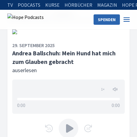
TV
PODCASTS
KURSE
HÖRBÜCHER
MAGAZIN
HOPE 
Startseite
Serien
auserlesen
SPENDEN
Andrea Ballschuh: Mein Hund hat mich zum Glauben gebracht
29. SEPTEMBER 2025
Andrea Ballschuh: Mein Hund hat mich
zum Glauben gebracht
auserlesen
1
×
0:00
0:00
15
30