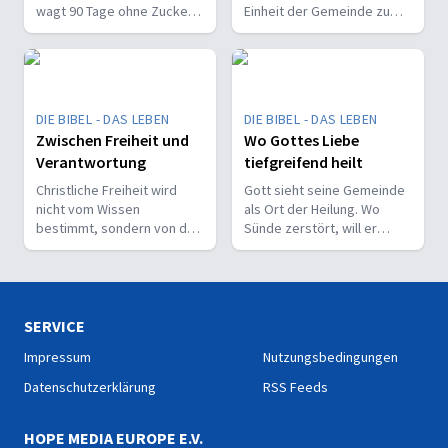
wagt 90 Tage ohne Zucker –
Einheit der Gemeinde zu
und zeigt, was Verzicht,
stärken und sie zu
Rückfälle und neue
befähigen, Christus vor den
Gewohnheiten verändern.
Menschen zu bekennen.
DIE BIBEL - DAS LEBEN
DIE BIBEL - DAS LEBEN
Zwischen Freiheit und
Wo Gottes Liebe
Verantwortung
tiefgreifend heilt
Christliche Freiheit wird
Gott sieht seine Gemeinde
nicht vom Wissen
als Ort der Heilung. Wo
bestimmt, sondern von der
Sünde zerstört, will er
Beziehung zum Nächsten –
liebevoll und korrigierend
und vom Ziel, Gott zu ehren.
heilen.
SERVICE
Impressum
Nutzungsbedingungen
Datenschutzerklärung
RSS Feeds
HOPE MEDIA EUROPE E.V.