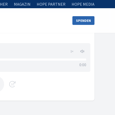
HER
MAGAZIN
HOPE PARTNER
HOPE MEDIA
SPENDEN
1
×
0:00
30