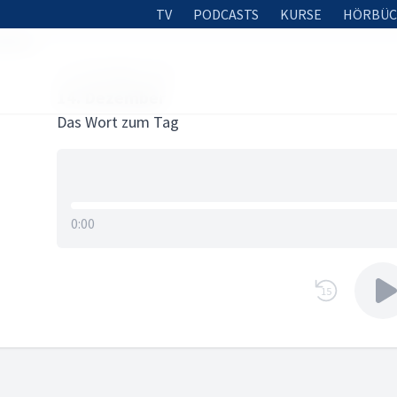
TV
PODCASTS
KURSE
HÖRBÜC
ember
13. DEZEMBER 2024
14. Dezember
Das Wort zum Tag
0:00
15