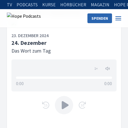
TV
PODCASTS
KURSE
HÖRBÜCHER
MAGAZIN
HOPE 
Startseite
Serien
Das Wort zum Tag
24. Dezember
SPENDEN
23. DEZEMBER 2024
24. Dezember
Das Wort zum Tag
1
×
0:00
0:00
15
30