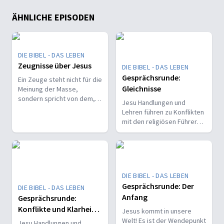
ÄHNLICHE EPISODEN
DIE BIBEL - DAS LEBEN
Zeugnisse über Jesus
DIE BIBEL - DAS LEBEN
Gesprächsrunde:
Ein Zeuge steht nicht für die
Gleichnisse
Meinung der Masse,
sondern spricht von dem,
Jesu Handlungen und
was selbst gesehen,
Lehren führen zu Konflikten
gehört oder erlebt wurde.
mit den religiösen Führern.
Er ist der Wahrheit
Er bringt Klarheit in
verpflichtet - selbst, wenn
festgefahrene
er damit der Mehrheit
Vorstellungen und stellt
widerspricht.
gängige Normen in Frage.
Für ihn stehen wahre
DIE BIBEL - DAS LEBEN
Gerechtigkeit und
Gesprächsrunde: Der
DIE BIBEL - DAS LEBEN
Barmherzigkeit über
Anfang
Gesprächsrunde:
starren,
menschengemachten
Konflikte und Klarheit -
Jesus kommt in unsere
Regeln.
Oder: Darf das Jesus?!
Welt! Es ist der Wendepunkt
Jesu Handlungen und