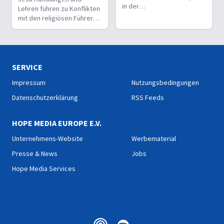
in der
Lehren führen zu Konflikten
Menschheitsgeschichte. Ein
mit den religiösen Führern.
Aufruf, der zur Umkehr,
Er bringt Klarheit in
Annahme und Erneuerung
festgefahrene
einlädt.
Vorstellungen und stellt
gängige Normen in Frage.
Für ihn stehen wahre
SERVICE
Gerechtigkeit und
Impressum
Nutzungsbedingungen
Barmherzigkeit über
starren,
Datenschutzerklärung
RSS Feeds
menschengemachten
Regeln.
HOPE MEDIA EUROPE E.V.
Unternehmens-Website
Werbematerial
Presse & News
Jobs
Hope Media Services