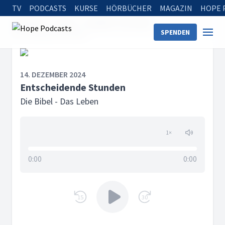
TV
PODCASTS
KURSE
HÖRBÜCHER
MAGAZIN
HOPE 
Startseite
Serien
Die Bibel - Das Leben
SPENDEN
Entscheidende Stunden
14. DEZEMBER 2024
Entscheidende Stunden
Die Bibel - Das Leben
1
×
0:00
0:00
15
30