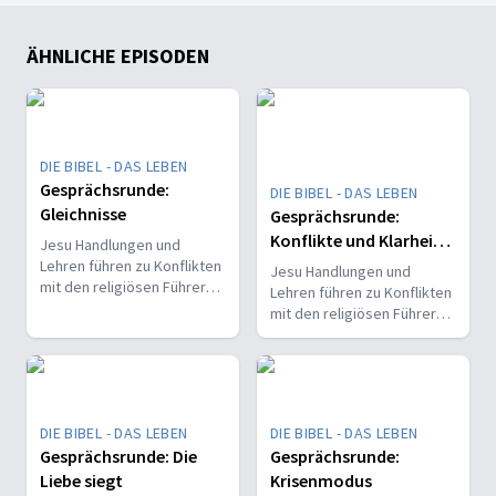
ÄHNLICHE EPISODEN
DIE BIBEL - DAS LEBEN
Gesprächsrunde:
DIE BIBEL - DAS LEBEN
Gleichnisse
Gesprächsrunde:
Konflikte und Klarheit -
Jesu Handlungen und
Oder: Darf das Jesus?!
Lehren führen zu Konflikten
Jesu Handlungen und
mit den religiösen Führern.
Lehren führen zu Konflikten
Er bringt Klarheit in
mit den religiösen Führern.
festgefahrene
Er bringt Klarheit in
Vorstellungen und stellt
festgefahrene
gängige Normen in Frage.
Vorstellungen und stellt
Für ihn stehen wahre
gängige Normen in Frage.
Gerechtigkeit und
Für ihn stehen wahre
DIE BIBEL - DAS LEBEN
DIE BIBEL - DAS LEBEN
Barmherzigkeit über
Gerechtigkeit und
starren,
Gesprächsrunde: Die
Gesprächsrunde:
Barmherzigkeit über
menschengemachten
Liebe siegt
Krisenmodus
starren,