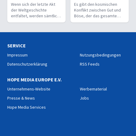
Regeln.
menschengemachten
Wenn sich der letzte Akt
Es gibt den kosmischen
Regeln.
der Weltgeschichte
Konflikt zwischen Gut und
entfaltet, werden sämtliche
Böse, der das gesamte
Fragen zu Gottes Wesen
Universum umspannt. Die
und seiner Liebe
Bilder der Offenbarung
ausgeräumt sein. Die
beschreiben nicht nur die
Schatten weichen endgültig
Schwere der Krise, sondern
dem strahlenden Licht.
auch Gottes souveräne
SERVICE
Kontrolle über die
Impressum
Nutzungsbedingungen
Ereignisse. Trotz der
Turbulenzen und Prüfungen
Datenschutzerklärung
RSS Feeds
bleibt eine zentrale
Botschaft: Gottes Liebe und
HOPE MEDIA EUROPE E.V.
Macht werden letztlich
triumphierend.
Unternehmens-Website
Werbematerial
Presse & News
Jobs
Hope Media Services