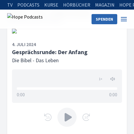
TV
PODCASTS
KURSE
HÖRBÜCHER
MAGAZIN
HOPE 
Startseite
Serien
Die Bibel - Das Leben
SPENDEN
Gesprächsrunde: Der Anfang
4. JULI 2024
Gesprächsrunde: Der Anfang
Die Bibel - Das Leben
1
×
0:00
0:00
15
30