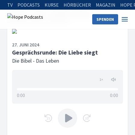
TV
PODCASTS
KURSE
HÖRBÜCHER
MAGAZIN
HOPE 
Startseite
Serien
Die Bibel - Das Leben
SPENDEN
Gesprächsrunde: Die Liebe siegt
27. JUNI 2024
Gesprächsrunde: Die Liebe siegt
Die Bibel - Das Leben
1
×
0:00
0:00
15
30