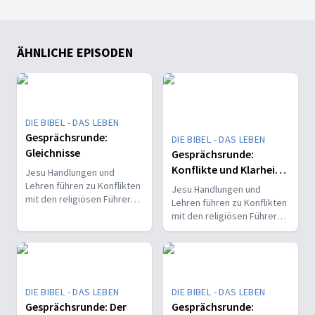
ÄHNLICHE EPISODEN
DIE BIBEL - DAS LEBEN
Gesprächsrunde:
DIE BIBEL - DAS LEBEN
Gleichnisse
Gesprächsrunde:
Konflikte und Klarheit -
Jesu Handlungen und
Oder: Darf das Jesus?!
Lehren führen zu Konflikten
Jesu Handlungen und
mit den religiösen Führern.
Lehren führen zu Konflikten
Er bringt Klarheit in
mit den religiösen Führern.
festgefahrene
Er bringt Klarheit in
Vorstellungen und stellt
festgefahrene
gängige Normen in Frage.
Vorstellungen und stellt
Für ihn stehen wahre
gängige Normen in Frage.
Gerechtigkeit und
Für ihn stehen wahre
DIE BIBEL - DAS LEBEN
DIE BIBEL - DAS LEBEN
Barmherzigkeit über
Gerechtigkeit und
starren,
Gesprächsrunde: Der
Gesprächsrunde:
Barmherzigkeit über