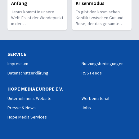
menschengemachten
Anfang
Krisenmodus
starren,
Regeln.
menschengemachten
Jesus kommt in unsere
Es gibt den kosmischen
Regeln.
Welt! Es ist der Wendepunkt
Konflikt zwischen Gut und
in der
Böse, der das gesamte
Menschheitsgeschichte. Ein
Universum umspannt. Die
Aufruf, der zur Umkehr,
Bilder der Offenbarung
Annahme und Erneuerung
beschreiben nicht nur die
einlädt.
Schwere der Krise, sondern
auch Gottes souveräne
SERVICE
Kontrolle über die
Impressum
Nutzungsbedingungen
Ereignisse. Trotz der
Turbulenzen und Prüfungen
Datenschutzerklärung
RSS Feeds
bleibt eine zentrale
Botschaft: Gottes Liebe und
HOPE MEDIA EUROPE E.V.
Macht werden letztlich
triumphierend.
Unternehmens-Website
Werbematerial
Presse & News
Jobs
Hope Media Services