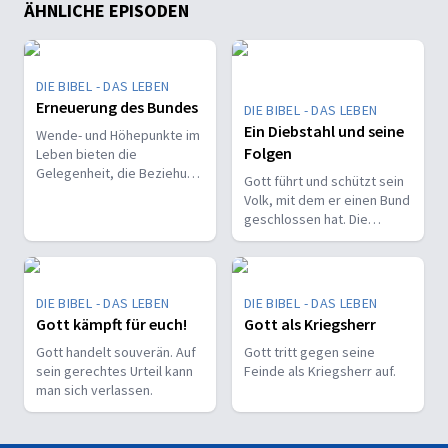
ÄHNLICHE EPISODEN
DIE BIBEL - DAS LEBEN
Erneuerung des Bundes
DIE BIBEL - DAS LEBEN
Ein Diebstahl und seine
Wende- und Höhepunkte im
Folgen
Leben bieten die
Gelegenheit, die Beziehung
Gott führt und schützt sein
zu Gott zu überdenken und
Volk, mit dem er einen Bund
zu vertiefen.
geschlossen hat. Die
Missachtung des
Bundesabkommens jedoch
gefährdet ihre Sicherheit.
DIE BIBEL - DAS LEBEN
DIE BIBEL - DAS LEBEN
Gott kämpft für euch!
Gott als Kriegsherr
Gott handelt souverän. Auf
Gott tritt gegen seine
sein gerechtes Urteil kann
Feinde als Kriegsherr auf.
man sich verlassen.