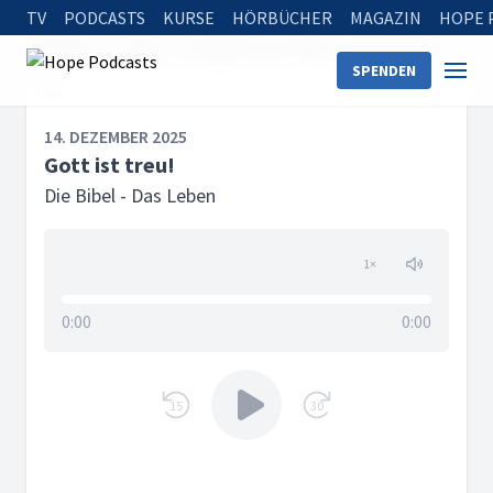
TV
PODCASTS
KURSE
HÖRBÜCHER
MAGAZIN
HOPE 
Startseite
Serien
Die Bibel - Das Leben
Gott ist treu!
SPENDEN
14. DEZEMBER 2025
Gott ist treu!
Die Bibel - Das Leben
1
×
0:00
0:00
15
30