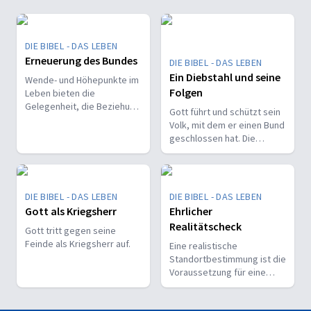
DIE BIBEL - DAS LEBEN
Erneuerung des Bundes
DIE BIBEL - DAS LEBEN
Ein Diebstahl und seine
Wende- und Höhepunkte im
Folgen
Leben bieten die
Gelegenheit, die Beziehung
Gott führt und schützt sein
zu Gott zu überdenken und
Volk, mit dem er einen Bund
zu vertiefen.
geschlossen hat. Die
Missachtung des
Bundesabkommens jedoch
gefährdet ihre Sicherheit.
DIE BIBEL - DAS LEBEN
DIE BIBEL - DAS LEBEN
Gott als Kriegsherr
Ehrlicher
Realitätscheck
Gott tritt gegen seine
Feinde als Kriegsherr auf.
Eine realistische
Standortbestimmung ist die
Voraussetzung für eine
positive und kontinuierliche
Glaubensentwicklung.