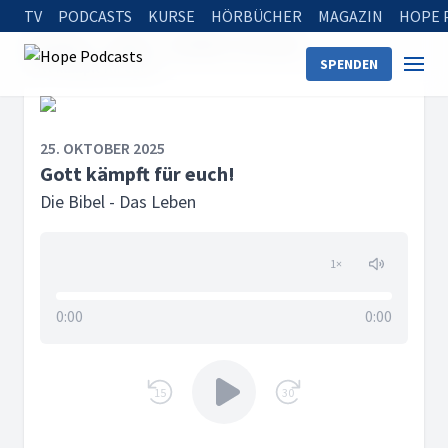
TV
PODCASTS
KURSE
HÖRBÜCHER
MAGAZIN
HOPE 
Startseite
Serien
Die Bibel - Das Leben
SPENDEN
Gott kämpft für euch!
25. OKTOBER 2025
Gott kämpft für euch!
Die Bibel - Das Leben
1
×
0:00
0:00
15
30