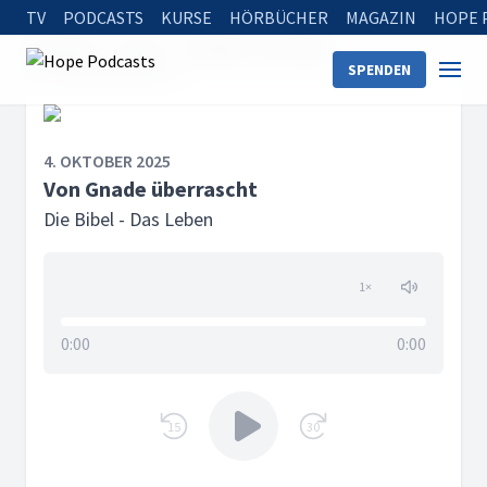
TV
PODCASTS
KURSE
HÖRBÜCHER
MAGAZIN
HOPE 
Startseite
Serien
Die Bibel - Das Leben
SPENDEN
Von Gnade überrascht
4. OKTOBER 2025
Von Gnade überrascht
Die Bibel - Das Leben
1
×
0:00
0:00
15
30