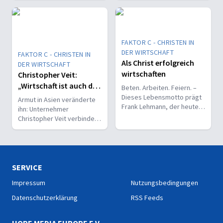
sagt: Manchmal bleibt nur
und der Überzeugung:
Beten und Dranbleiben.
Beten gehört dazu.
FAKTOR C - CHRISTEN IN
DER WIRTSCHAFT
FAKTOR C - CHRISTEN IN
Als Christ erfolgreich
DER WIRTSCHAFT
wirtschaften
Christopher Veit:
„Wirtschaft ist auch da,
Beten. Arbeiten. Feiern. –
um Gutes zu tun!“
Dieses Lebensmotto prägt
Armut in Asien veränderte
Frank Lehmann, der heute
ihn: Unternehmer
als Geschäftsführer
Christopher Veit verbindet
Verantwortung für 180
Glauben mit Verantwortung
Mitarbeitende trägt.
– für bessere
Arbeitsbedingungen
weltweit.
SERVICE
Impressum
Nutzungsbedingungen
Datenschutzerklärung
RSS Feeds