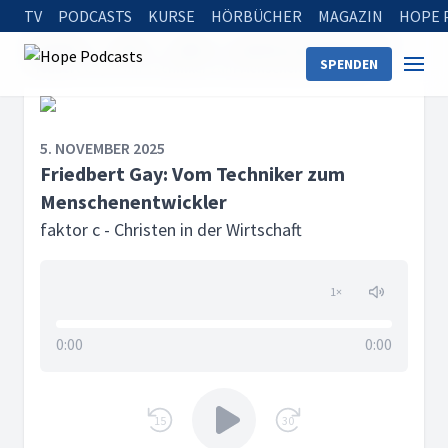
TV
PODCASTS
KURSE
HÖRBÜCHER
MAGAZIN
HOPE 
Startseite
Serien
faktor c - Christen in der Wirtschaft
SPENDEN
Friedbert Gay: Vom Techniker zum Menschenentwickler
5. NOVEMBER 2025
Friedbert Gay: Vom Techniker zum
Menschenentwickler
faktor c - Christen in der Wirtschaft
1
×
0:00
0:00
15
30