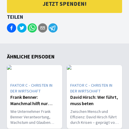
JETZT SPENDEN!
TEILEN
ÄHNLICHE EPISODEN
FAKTOR C - CHRISTEN IN
FAKTOR C - CHRISTEN IN
DER WIRTSCHAFT
DER WIRTSCHAFT
Frank Benner:
David Hirsch: Wer führt,
Manchmal hilft nur
muss beten
noch Beten
Wie Unternehmer Frank
Zwischen Mensch und
Benner Verantwortung,
Effizienz: David Hirsch führt
Wachstum und Glauben
durch Krisen – geprägt von
verbindet – und warum er
Glauben, Verantwortung