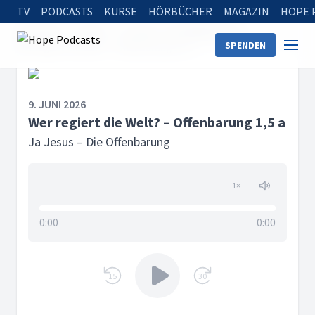
TV
PODCASTS
KURSE
HÖRBÜCHER
MAGAZIN
HOPE 
Startseite
Serien
Ja Jesus – Die Offenbarung
SPENDEN
Wer regiert die Welt? – Offenbarung 1,5 a
9. JUNI 2026
Wer regiert die Welt? – Offenbarung 1,5 a
Ja Jesus – Die Offenbarung
1
×
0:00
0:00
15
30