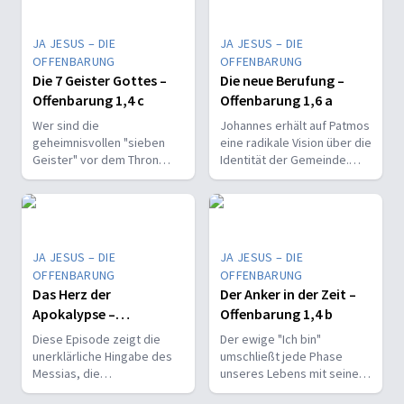
JA JESUS – DIE
JA JESUS – DIE
OFFENBARUNG
OFFENBARUNG
Die 7 Geister Gottes –
Die neue Berufung –
Offenbarung 1,4 c
Offenbarung 1,6 a
Wer sind die
Johannes erhält auf Patmos
geheimnisvollen "sieben
eine radikale Vision über die
Geister" vor dem Thron
Identität der Gemeinde.
Gottes? Entdecken Sie die
Entdecken Sie die Wahrheit
unerschöpfliche Fülle des
über ihre "priesterliche"
Heiligen Geistes inmitten
Berufung!
der Krisen.
JA JESUS – DIE
JA JESUS – DIE
OFFENBARUNG
OFFENBARUNG
Das Herz der
Der Anker in der Zeit –
Apokalypse –
Offenbarung 1,4 b
Offenbarung 1,5 b
Diese Episode zeigt die
Der ewige "Ich bin"
unerklärliche Hingabe des
umschließt jede Phase
Messias, die
unseres Lebens mit seiner
Doppeldeutigkeit seiner
Gegenwart, seiner Treue