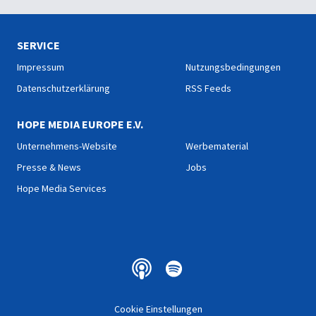
Befreiung und die
und seiner Hoffnung.
theologische Tiefe seines
Blutes.
SERVICE
Impressum
Nutzungsbedingungen
Datenschutzerklärung
RSS Feeds
HOPE MEDIA EUROPE E.V.
Unternehmens-Website
Werbematerial
Presse & News
Jobs
Hope Media Services
Cookie Einstellungen