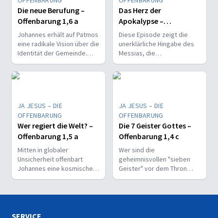
OFFENBARUNG
OFFENBARUNG
Die neue Berufung –
Das Herz der
Offenbarung 1,6 a
Apokalypse –
Offenbarung 1,5 b
Johannes erhält auf Patmos
Diese Episode zeigt die
eine radikale Vision über die
unerklärliche Hingabe des
Identität der Gemeinde.
Messias, die
Entdecken Sie die Wahrheit
Doppeldeutigkeit seiner
über ihre "priesterliche"
Befreiung und die
Berufung!
theologische Tiefe seines
Blutes.
JA JESUS – DIE
JA JESUS – DIE
OFFENBARUNG
OFFENBARUNG
Wer regiert die Welt? –
Die 7 Geister Gottes –
Offenbarung 1,5 a
Offenbarung 1,4 c
Mitten in globaler
Wer sind die
Unsicherheit offenbart
geheimnisvollen "sieben
Johannes eine kosmische
Geister" vor dem Thron
Gewissheit: Der Messias,
Gottes? Entdecken Sie die
der Bezwinger des Todes,
unerschöpfliche Fülle des
ist der wahre Herrscher der
Heiligen Geistes inmitten
Erde.
der Krisen.
SERVICE