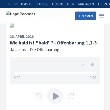
TV
PODCASTS
KURSE
HÖRBÜCHER
MAGAZIN
HOPE 
Startseite
Serien
Ja Jesus – Die Offenbarung
SPENDEN
Wie bald ist "bald"? - Offenbarung 1,1-3
28. APRIL 2026
Wie bald ist "bald"? - Offenbarung 1,1-3
Ja Jesus – Die Offenbarung
1
×
0:00
0:00
15
30