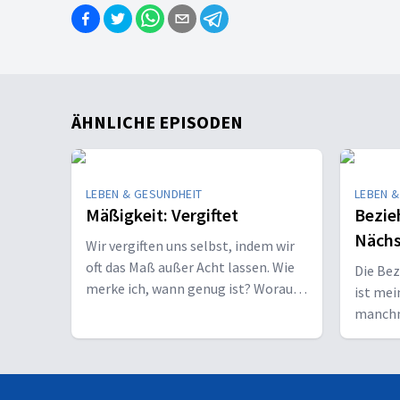
ÄHNLICHE EPISODEN
LEBEN & GESUNDHEIT
LEBEN &
Mäßigkeit: Vergiftet
Bezie
Näch
Wir vergiften uns selbst, indem wir
oft das Maß außer Acht lassen. Wie
Die Be
merke ich, wann genug ist? Worauf
ist mei
muss ich achten?
manchma
sich un
sein!