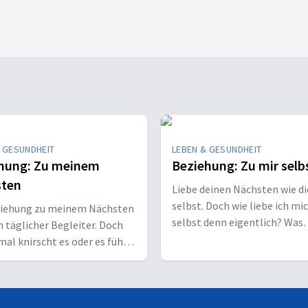
 GESUNDHEIT
LEBEN & GESUNDHEIT
hung: Zu meinem
Beziehung: Zu mir selb
sten
Liebe deinen Nächsten wie di
selbst. Doch wie liebe ich mi
ziehung zu meinem Nächsten
selbst denn eigentlich? Was
n täglicher Begleiter. Doch
bedeutet das und wie lerne i
l knirscht es oder es fühlt
selbst kennen?
gut an. Das muss nicht so