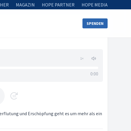
HER
MAGAZIN
HOPE PARTNER
HOPE MEDIA
SPENDEN
1
×
0:00
30
erflutung und Erschöpfung geht es um mehr als ein