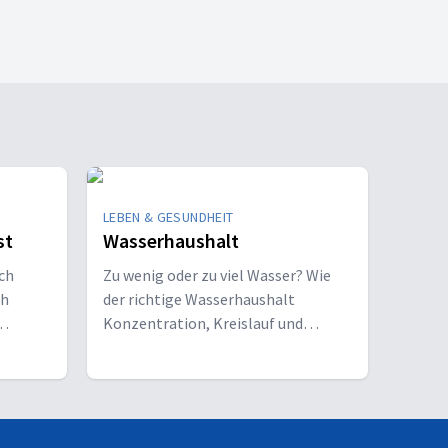
LEBEN & GESUNDHEIT
st
Wasserhaushalt
ch
Zu wenig oder zu viel Wasser? Wie
ch
der richtige Wasserhaushalt
Konzentration, Kreislauf und
ch mich
Gesundheit beeinflusst – und worauf
es im Alltag ankommt.