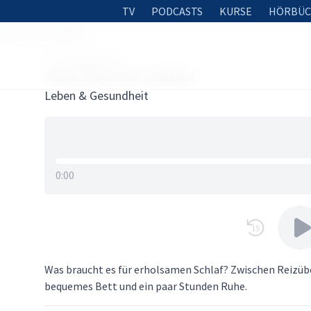
TV
PODCASTS
KURSE
HÖRBÜC
Wenn wir schlafen
19. JANUAR 2026
Ruhe: Wenn wir schlafen
Leben & Gesundheit
0:00
15
Was braucht es für erholsamen Schlaf? Zwischen Reizüb
bequemes Bett und ein paar Stunden Ruhe.