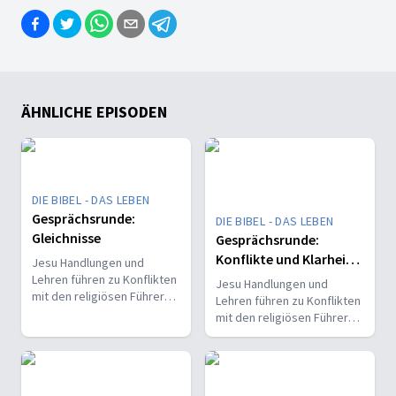
ÄHNLICHE EPISODEN
DIE BIBEL - DAS LEBEN
Gesprächsrunde:
DIE BIBEL - DAS LEBEN
Gleichnisse
Gesprächsrunde:
Konflikte und Klarheit -
Jesu Handlungen und
Oder: Darf das Jesus?!
Lehren führen zu Konflikten
Jesu Handlungen und
mit den religiösen Führern.
Lehren führen zu Konflikten
Er bringt Klarheit in
mit den religiösen Führern.
festgefahrene
Er bringt Klarheit in
Vorstellungen und stellt
festgefahrene
gängige Normen in Frage.
Vorstellungen und stellt
Für ihn stehen wahre
gängige Normen in Frage.