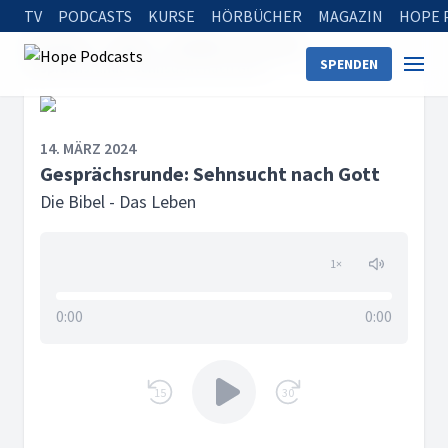
TV
PODCASTS
KURSE
HÖRBÜCHER
MAGAZIN
HOPE 
Startseite
Serien
Die Bibel - Das Leben
SPENDEN
Gesprächsrunde: Sehnsucht nach Gott
14. MÄRZ 2024
Gesprächsrunde: Sehnsucht nach Gott
Die Bibel - Das Leben
1
×
0:00
0:00
15
30