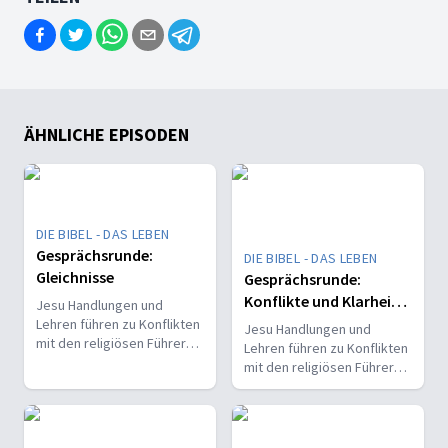
ÄHNLICHE EPISODEN
DIE BIBEL - DAS LEBEN
Gesprächsrunde:
DIE BIBEL - DAS LEBEN
Gleichnisse
Gesprächsrunde:
Konflikte und Klarheit -
Jesu Handlungen und
Oder: Darf das Jesus?!
Lehren führen zu Konflikten
Jesu Handlungen und
mit den religiösen Führern.
Lehren führen zu Konflikten
Er bringt Klarheit in
mit den religiösen Führern.
festgefahrene
Er bringt Klarheit in
Vorstellungen und stellt
festgefahrene
gängige Normen in Frage.
Vorstellungen und stellt
Für ihn stehen wahre
gängige Normen in Frage.