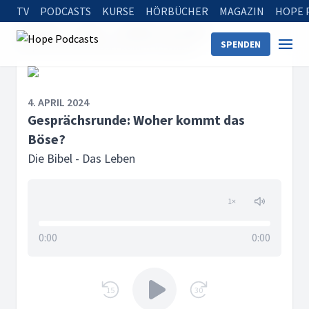
TV
PODCASTS
KURSE
HÖRBÜCHER
MAGAZIN
HOPE 
Startseite
Serien
Die Bibel - Das Leben
SPENDEN
Gesprächsrunde: Woher kommt das Böse?
4. APRIL 2024
Gesprächsrunde: Woher kommt das
Böse?
Die Bibel - Das Leben
1
×
0:00
0:00
15
30