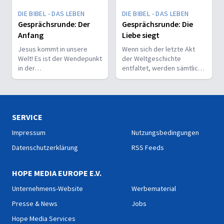
Gerechtigkeit und
Für ihn stehen wahre
DIE BIBEL - DAS LEBEN
DIE BIBEL - DAS LEBEN
Barmherzigkeit über
Gerechtigkeit und
starren,
Gesprächsrunde: Der
Gesprächsrunde: Die
Barmherzigkeit über
menschengemachten
Anfang
Liebe siegt
starren,
Regeln.
menschengemachten
Jesus kommt in unsere
Wenn sich der letzte Akt
Regeln.
Welt! Es ist der Wendepunkt
der Weltgeschichte
in der
entfaltet, werden sämtliche
Menschheitsgeschichte. Ein
Fragen zu Gottes Wesen
Aufruf, der zur Umkehr,
und seiner Liebe
Annahme und Erneuerung
ausgeräumt sein. Die
einlädt.
Schatten weichen endgültig
dem strahlenden Licht.
SERVICE
Impressum
Nutzungsbedingungen
Datenschutzerklärung
RSS Feeds
HOPE MEDIA EUROPE E.V.
Unternehmens-Website
Werbematerial
Presse & News
Jobs
Hope Media Services