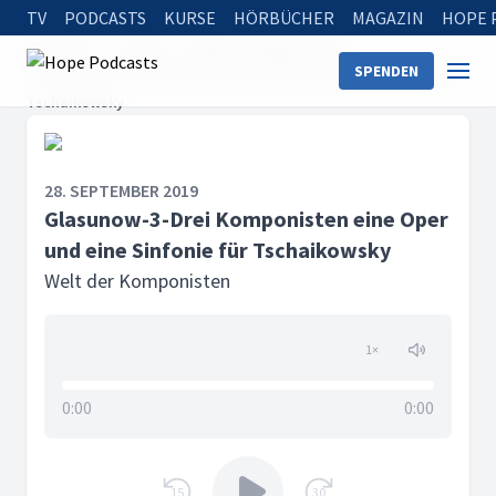
TV
PODCASTS
KURSE
HÖRBÜCHER
MAGAZIN
HOPE 
Startseite
Serien
Welt der Komponisten
SPENDEN
Glasunow-3-Drei Komponisten eine Oper und eine Sinfonie für
Tschaikowsky
28. SEPTEMBER 2019
Glasunow-3-Drei Komponisten eine Oper
und eine Sinfonie für Tschaikowsky
Welt der Komponisten
1
×
0:00
0:00
15
30