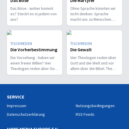
Das Böse
Die Märtyrer
Das Böse - woher kommt
Ohne Sprache könnten wir
es? Steckt es in jedem von
nicht denken. Sprache
uns?
macht uns zu Menschen.
Gott kommuniziert oft durch
Sprache mit uns.
TISCHREDEN
TISCHREDEN
Die Vorherbestimmung
Die Gewalt
Die Vorsehung - haben wir
Vier Theologen reden über
einen freien Willen? Vier
Gott und die Welt und vor
Theologen reden über Gott
allem über die Bibel. Thema:
und die Welt und vor allem
Die Gewalt | Talkrunde zu
über die Bibel.
Themen des Glaubens.
SERVICE
Impressum
Nutzungsbedingungen
Datenschutzerklärung
RSS Feeds