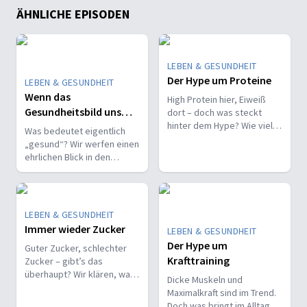
ÄHNLICHE EPISODEN
LEBEN & GESUNDHEIT
Der Hype um Proteine
LEBEN & GESUNDHEIT
Wenn das
High Protein hier, Eiweiß
Gesundheitsbild uns
dort – doch was steckt
hinter dem Hype? Wie viel
trügt
Was bedeutet eigentlich
Protein brauchen wir
„gesund“? Wir werfen einen
wirklich, und woher
ehrlichen Blick in den
bekommen wir es sinnvoll?
Gesundheitsspiegel – und
entdecken überraschende
Perspektiven.
LEBEN & GESUNDHEIT
Immer wieder Zucker
LEBEN & GESUNDHEIT
Der Hype um
Guter Zucker, schlechter
Krafttraining
Zucker – gibt’s das
überhaupt? Wir klären, was
Dicke Muskeln und
Mythos ist und was Zucker
Maximalkraft sind im Trend.
wirklich mit unserem Körper
Doch was bringt im Alltag