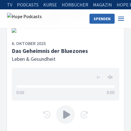
TV
PODCASTS
KURSE
HÖRBÜCHER
MAGAZIN
HOPE 
Startseite
Serien
Leben & Gesundheit
SPENDEN
Das Geheimnis der Bluezones
6. OKTOBER 2025
Das Geheimnis der Bluezones
Leben & Gesundheit
1
×
0:00
0:00
15
30