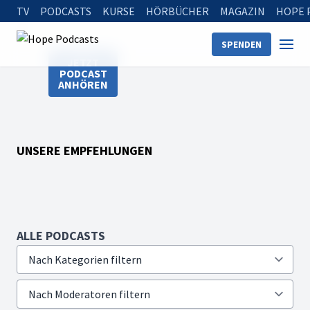
TV
PODCASTS
KURSE
HÖRBÜCHER
MAGAZIN
HOPE 
SPENDEN
JETZT
PODCAST
ANHÖREN
UNSERE EMPFEHLUNGEN
ALLE PODCASTS